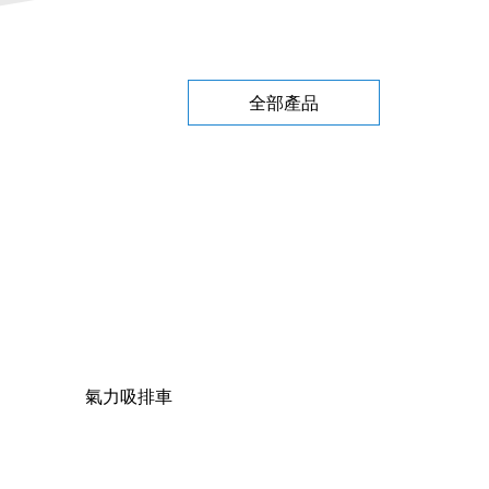
全部產品
氣力吸排車
Stuer-Egghe