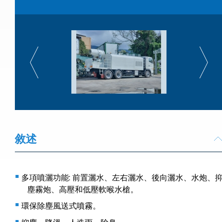
敘述
多項噴灑功能: 前置灑水、左右灑水、後向灑水、水炮、
塵霧炮、高壓和低壓軟喉水槍。
環保除塵風送式噴霧。