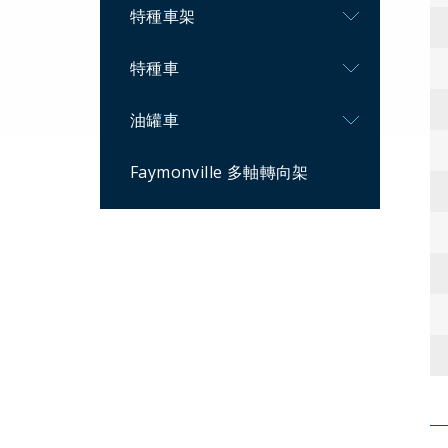
特種車架
特種車
油罐車
Faymonville 多軸轉向架