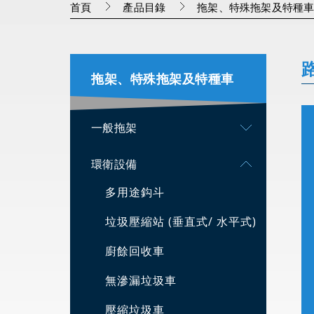
首頁
產品目錄
拖架、特殊拖架及特種
拖架、特殊拖架及特種車
一般拖架
環衛設備
多用途鈎斗
垃圾壓縮站 (垂直式/ 水平式)
廚餘回收車
無滲漏垃圾車
壓縮垃圾車